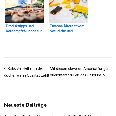
Produkttipps und
Tampon Alternativen:
Kaufempfehlungen für
Natürliche und
die Grillsaison
nachhaltige Produkte
Beitragsnavigation
Robuste Helfer in der
Mit diesen cleveren Anschaffungen
erleichterst du dir das Studium
Küche: Wenn Qualität zählt
Neueste Beiträge