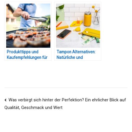
Produkte mit
praktischem Mehrwert
Produkttipps und
Tampon Alternativen:
Kaufempfehlungen für
Natürliche und
die Grillsaison
nachhaltige Produkte
Beitragsnavigation
Was verbirgt sich hinter der Perfektion? Ein ehrlicher Blick auf
Qualität, Geschmack und Wert