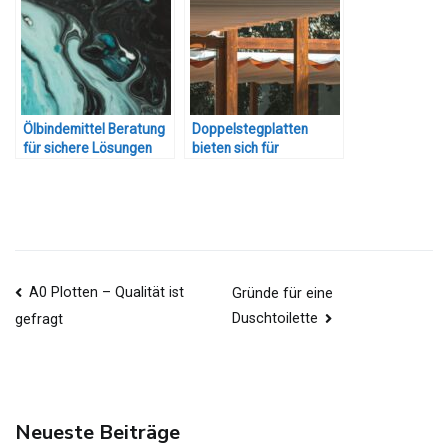
Ölbindemittel Beratung
Doppelstegplatten
für sichere Lösungen
bieten sich für
Bedachungen an
Beitragsnavigation
A0 Plotten – Qualität ist
Gründe für eine
Duschtoilette
gefragt
Neueste Beiträge