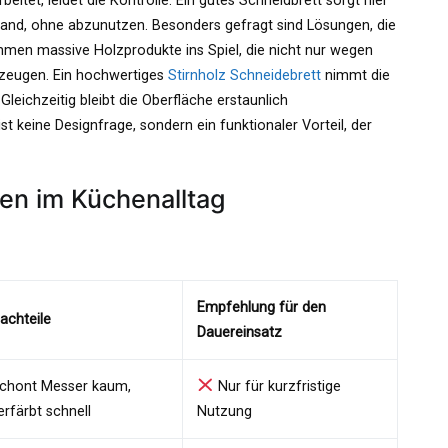
beitet, leidet die Kontrolle. Ein gutes Schneidbrett sorgt hier
 stand, ohne abzunutzen. Besonders gefragt sind Lösungen, die
mmen massive Holzprodukte ins Spiel, die nicht nur wegen
erzeugen. Ein hochwertiges
Stirnholz Schneidebrett
nimmt die
leichzeitig bleibt die Oberfläche erstaunlich
t keine Designfrage, sondern ein funktionaler Vorteil, der
en im Küchenalltag
Empfehlung für den
achteile
Dauereinsatz
chont Messer kaum,
Nur für kurzfristige
erfärbt schnell
Nutzung