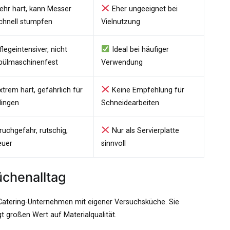
ehr hart, kann Messer
Eher ungeeignet bei
chnell stumpfen
Vielnutzung
flegeintensiver, nicht
Ideal bei häufiger
pülmaschinenfest
Verwendung
xtrem hart, gefährlich für
Keine Empfehlung für
lingen
Schneidearbeiten
ruchgefahr, rutschig,
Nur als Servierplatte
euer
sinnvoll
üchenalltag
in Catering-Unternehmen mit eigener Versuchsküche. Sie
t großen Wert auf Materialqualität.