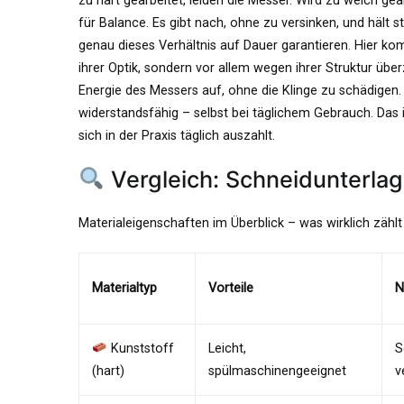
zu hart gearbeitet, leiden die Messer. Wird zu weich gear
für Balance. Es gibt nach, ohne zu versinken, und hält
genau dieses Verhältnis auf Dauer garantieren. Hier ko
ihrer Optik, sondern vor allem wegen ihrer Struktur üb
Energie des Messers auf, ohne die Klinge zu schädigen. G
widerstandsfähig – selbst bei täglichem Gebrauch. Das is
sich in der Praxis täglich auszahlt.
Vergleich: Schneidunterlag
Materialeigenschaften im Überblick – was wirklich zählt
Materialtyp
Vorteile
N
Kunststoff
Leicht,
S
(hart)
spülmaschinengeeignet
v