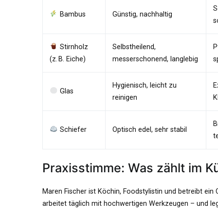
S
Bambus
Günstig, nachhaltig
s
Stirnholz
Selbstheilend,
P
(z. B. Eiche)
messerschonend, langlebig
s
Hygienisch, leicht zu
E
Glas
reinigen
K
B
Schiefer
Optisch edel, sehr stabil
t
Praxisstimme: Was zählt im K
Maren Fischer ist Köchin, Foodstylistin und betreibt e
arbeitet täglich mit hochwertigen Werkzeugen – und leg