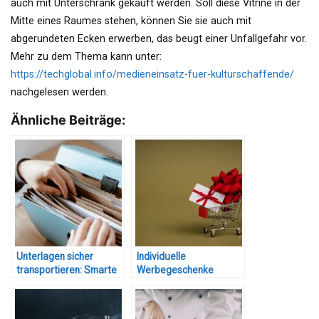
auch mit Unterschrank gekauft werden. Soll diese Vitrine in der
Mitte eines Raumes stehen, können Sie sie auch mit
abgerundeten Ecken erwerben, das beugt einer Unfallgefahr vor.
Mehr zu dem Thema kann unter:
https://techglobal.info/medieneinsatz-fuer-kulturschaffende/
nachgelesen werden.
Ähnliche Beiträge:
Unterlagen sicher
Individuelle
transportieren: Smarte
Werbegeschenke
Produkte mit
entwerfen: Tipps und
praktischem Mehrwert
Ideen