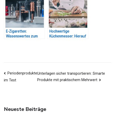
E-Zigaretten:
Hochwertige
Wissenswertes zum
Küchenmesser: Hierauf
Thema Liquids
sollten Sie beim Kauf
achten
Beitragsnavigation
Periodenprodukte
Unterlagen sicher transportieren: Smarte
Produkte mit praktischem Mehrwert
im Test
Neueste Beiträge