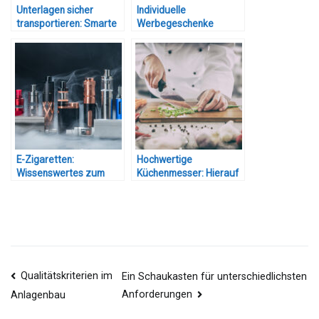
Unterlagen sicher
Individuelle
transportieren: Smarte
Werbegeschenke
Produkte mit
entwerfen: Tipps und
praktischem Mehrwert
Ideen
E-Zigaretten:
Hochwertige
Wissenswertes zum
Küchenmesser: Hierauf
Thema Liquids
sollten Sie beim Kauf
achten
Beitragsnavigation
Qualitätskriterien im
Ein Schaukasten für unterschiedlichsten
Anforderungen
Anlagenbau