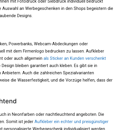
önnen mit Fotodruck oder Siebdruck individuell bedruckt
e Auswahl an Werbegeschenken in den Shops begeistern die
raubende Designs.
asken, Powerbanks, Webcam-Abdeckungen oder
uell mit dem Firmenlogo bedrucken zu lassen. Aufkleber
ht oder auch allgemein
als Sticker an Kunden verschenkt
esign bleiben garantiert auch kleben. Es gibt sie in
 Anbietern. Auch die zahlreichen Spezialvarianten
weise die Wasserfestigkeit, und die Vorzüge helfen, dass der
chtend
uch in Neonfarben oder nachtleuchtend angeboten. Die
n. Somit ist jeder
Aufkleber ein echter und preisgünstiger
t personalisierte Werbegeschenk individualisiert werden