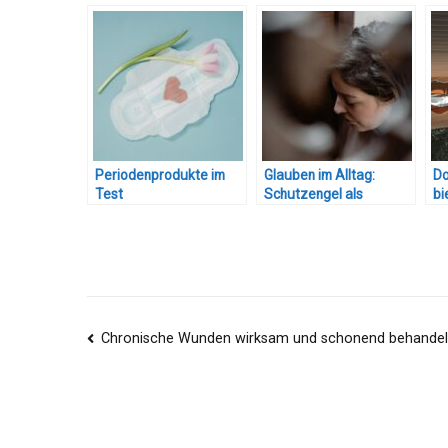
Periodenprodukte im
Glauben im Alltag:
Do
Test
Schutzengel als
bi
Handschmeichler?
Be
Beitragsnavigation
Chronische Wunden wirksam und schonend behande