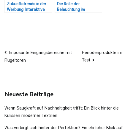
Zukunftstrends in der
Die Rolle der
Werbung: Interaktive
Beleuchtung im
und immersive
modernen
Erlebnisse
Fahrzeugdesign
Beitragsnavigation
Imposante Eingangsbereiche mit
Periodenprodukte im
Test
Flügeltoren
Neueste Beiträge
Wenn Saugkraft auf Nachhaltigkeit trifft: Ein Blick hinter die
Kulissen moderner Textilien
Was verbirgt sich hinter der Perfektion? Ein ehrlicher Blick auf