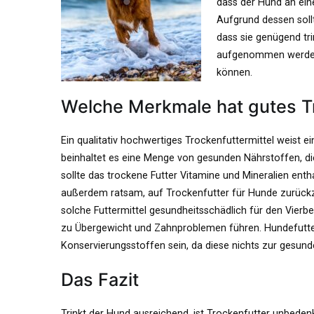
dass der Hund an ein
Aufgrund dessen soll
dass sie genügend tr
aufgenommen werden 
können.
Welche Merkmale hat gutes T
Ein qualitativ hochwertiges Trockenfuttermittel weist e
beinhaltet es eine Menge von gesunden Nährstoffen, di
sollte das trockene Futter Vitamine und Mineralien enth
außerdem ratsam, auf Trockenfutter für Hunde zurückz
solche Futtermittel gesundheitsschädlich für den Vier
zu Übergewicht und Zahnproblemen führen. Hundefutter
Konservierungsstoffen sein, da diese nichts zur gesun
Das Fazit
Trinkt der Hund ausreichend, ist Trockenfutter unbedenk