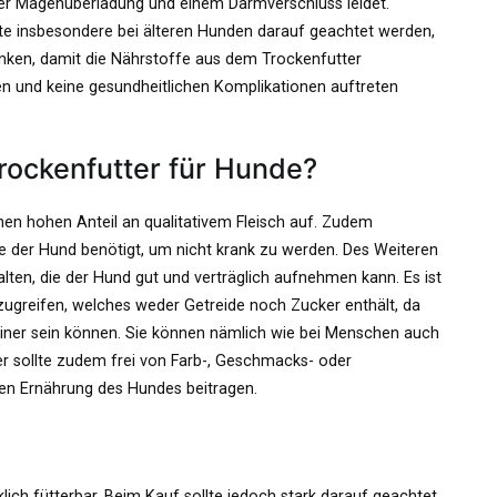
er Magenüberladung und einem Darmverschluss leidet.
te insbesondere bei älteren Hunden darauf geachtet werden,
inken, damit die Nährstoffe aus dem Trockenfutter
und keine gesundheitlichen Komplikationen auftreten
rockenfutter für Hunde?
inen hohen Anteil an qualitativem Fleisch auf. Zudem
e der Hund benötigt, um nicht krank zu werden. Des Weiteren
alten, die der Hund gut und verträglich aufnehmen kann. Es ist
ugreifen, welches weder Getreide noch Zucker enthält, da
beiner sein können. Sie können nämlich wie bei Menschen auch
 sollte zudem frei von Farb-, Geschmacks- oder
den Ernährung des Hundes beitragen.
lich fütterbar. Beim Kauf sollte jedoch stark darauf geachtet