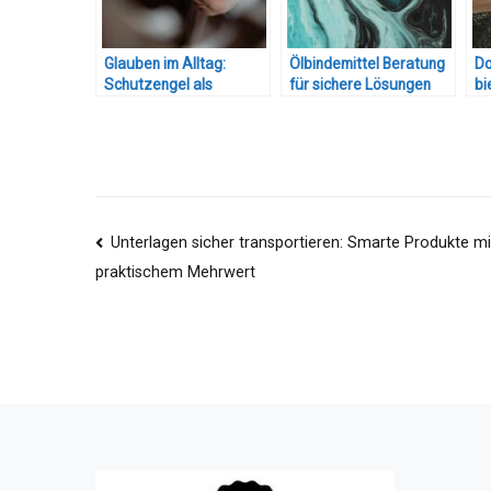
Glauben im Alltag:
Ölbindemittel Beratung
Do
Schutzengel als
für sichere Lösungen
bi
Handschmeichler?
Be
Beitragsnavigation
Unterlagen sicher transportieren: Smarte Produkte mi
praktischem Mehrwert