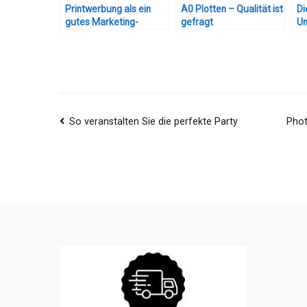
Printwerbung als ein
A0 Plotten – Qualität ist
Di
gutes Marketing-
gefragt
Un
Instrument
Beitragsnavigation
So veranstalten Sie die perfekte Party
Phot