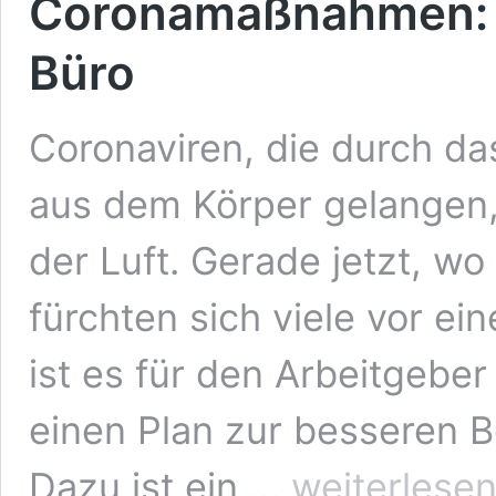
Coronamaßnahmen: 
Büro
Coronaviren, die durch d
aus dem Körper gelangen
der Luft. Gerade jetzt, wo
fürchten sich viele vor 
ist es für den Arbeitgeber
einen Plan zur besseren Be
Coronamaßnahmen:
Dazu ist ein …
weiterlese
Belüftungssysteme